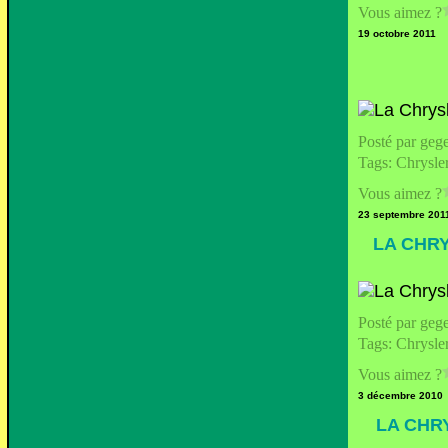
Vous aimez ?
19 octobre 2011
Posté par geg
Tags:
Chrysle
Vous aimez ?
23 septembre 201
LA CHR
Posté par geg
Tags:
Chrysle
Vous aimez ?
3 décembre 2010
LA CHR