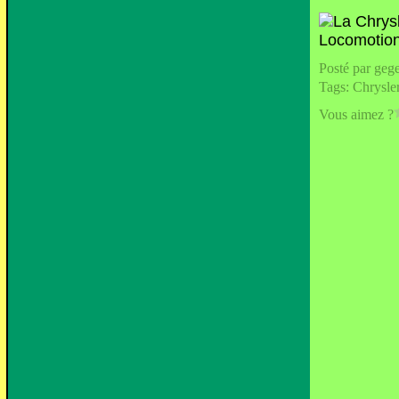
Posté par geg
Tags:
Chrysle
Vous aimez ?