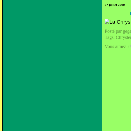
27 juillet 2009
Posté par geg
Tags:
Chrysle
Vous aimez ?