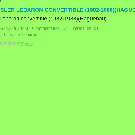
2
SLER LEBARON CONVERTIBLE (1982-1988)(HAGU
e67400 à 20:00 -
Commentaires [
…
]
- Permalien [
#
]
r
,
Chrysler Lebaron
0 vote