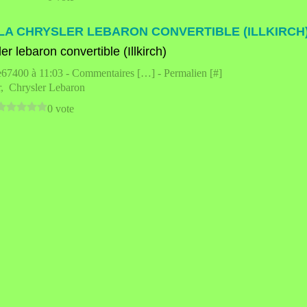
LA CHRYSLER LEBARON CONVERTIBLE (ILLKIRCH
e67400 à 11:03 -
Commentaires [
…
]
- Permalien [
#
]
r
,
Chrysler Lebaron
0 vote