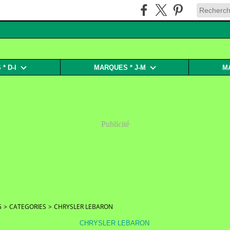
* D-I
MARQUES * J-M
M
Publicité
G
>
CATEGORIES
>
CHRYSLER LEBARON
CHRYSLER LEBARON