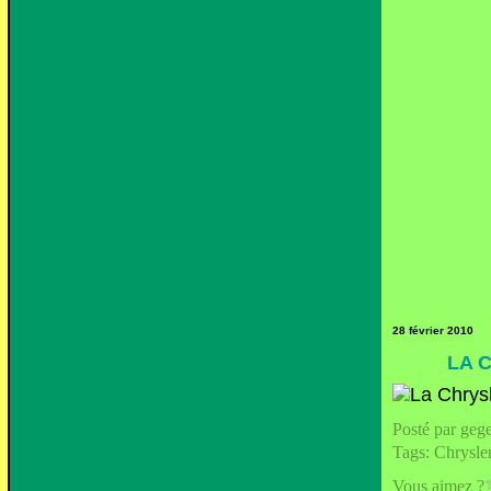
28 février 2010
LA 
Posté par geg
Tags:
Chrysle
Vous aimez ?