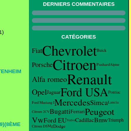
DERNIERS COMMENTAIRES
CATÉGORIES
Chevrolet
Fiat
Buick
Citroen
Porsche
Panhard
Alpine
TENHEIM
Renault
Alfa romeo
Ford USA
Opel
Jaguar
Pontiac
Mercedes
Simca
Lancia
Ford Mustang I
Peugeot
Bugatti
Ferrari
Citroen 2CV
Vw
Ford EU
Bmw
Cadillac
Triumph
Volvo
9)(8ÈME
Dodge
Mg
Citroen DS