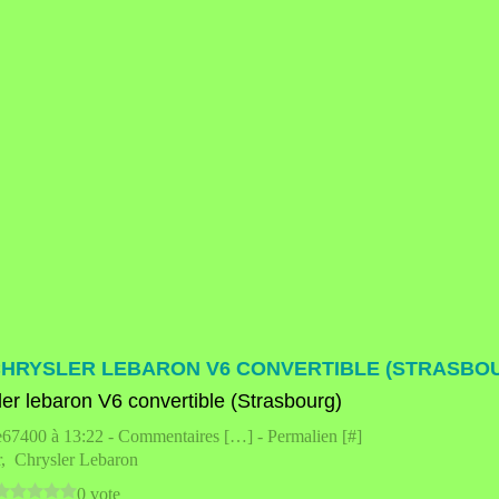
CHRYSLER LEBARON V6 CONVERTIBLE (STRASBO
e67400 à 13:22 -
Commentaires [
…
]
- Permalien [
#
]
r
,
Chrysler Lebaron
0 vote