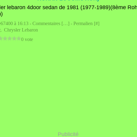
e67400 à 16:13 -
Commentaires [
…
]
- Permalien [
#
]
r
,
Chrysler Lebaron
0 vote
Publicité