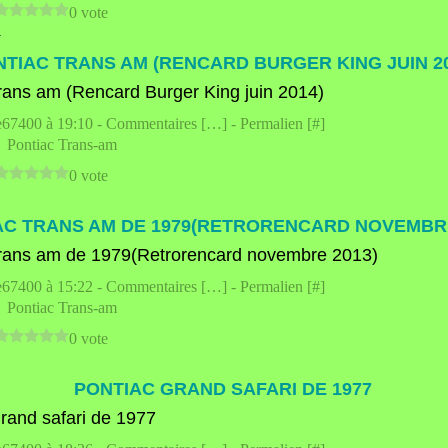
0 vote
4
TIAC TRANS AM (RENCARD BURGER KING JUIN 20
e67400 à 19:10 -
Commentaires [
…
]
- Permalien [
#
]
,
Pontiac Trans-am
0 vote
AC TRANS AM DE 1979(RETRORENCARD NOVEMBRE
e67400 à 15:22 -
Commentaires [
…
]
- Permalien [
#
]
,
Pontiac Trans-am
0 vote
PONTIAC GRAND SAFARI DE 1977