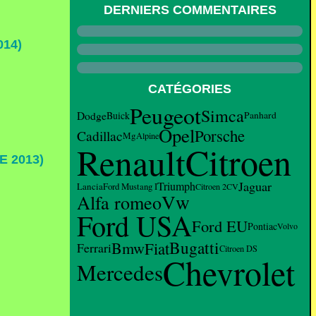
DERNIERS COMMENTAIRES
14)
CATÉGORIES
Peugeot
Simca
Dodge
Buick
Panhard
Opel
Porsche
Cadillac
Mg
Alpine
Citroen
Renault
 2013)
Jaguar
Triumph
Lancia
Ford Mustang I
Citroen 2CV
Vw
Alfa romeo
Ford USA
Ford EU
Pontiac
Volvo
Bugatti
Bmw
Fiat
Ferrari
Citroen DS
Chevrolet
Mercedes