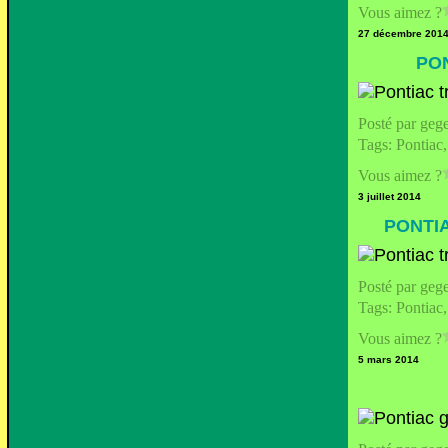
Vous aimez ?
27 décembre 201
PON
Posté par geg
Tags:
Pontiac
Vous aimez ?
3 juillet 2014
PONTI
Posté par geg
Tags:
Pontiac
Vous aimez ?
5 mars 2014