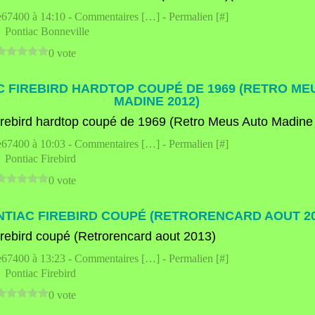
e67400 à 14:10 -
Commentaires [
…
]
- Permalien [
#
]
,
Pontiac Bonneville
0 vote
C FIREBIRD HARDTOP COUPÉ DE 1969 (RETRO ME
MADINE 2012)
e67400 à 10:03 -
Commentaires [
…
]
- Permalien [
#
]
,
Pontiac Firebird
0 vote
NTIAC FIREBIRD COUPÉ (RETRORENCARD AOUT 20
e67400 à 13:23 -
Commentaires [
…
]
- Permalien [
#
]
,
Pontiac Firebird
0 vote