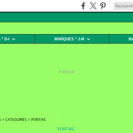
* D-I
MARQUES * J-M
M
Publicité
G
>
CATEGORIES
>
PONTIAC
PONTIAC