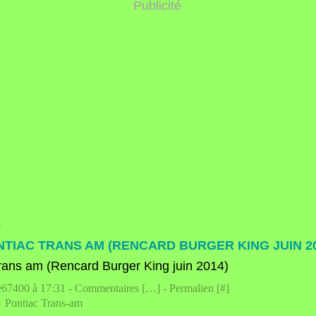
Publicité
4
TIAC TRANS AM (RENCARD BURGER KING JUIN 20
e67400 à 17:31 -
Commentaires [
…
]
- Permalien [
#
]
,
Pontiac Trans-am