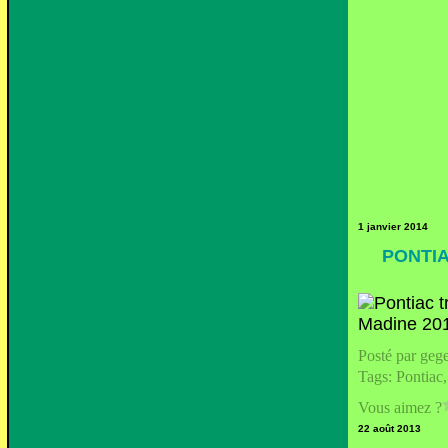
1 janvier 2014
PONTIA
Posté par geg
Tags:
Pontiac
Vous aimez ?
22 août 2013