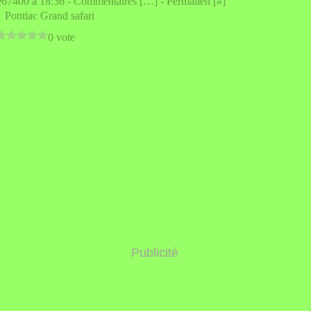
e67400 à 18:36 -
Commentaires [
…
]
- Permalien [
#
]
,
Pontiac Grand safari
0 vote
Publicité