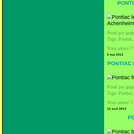
PONTI
Posté par geg
Tags:
Pontiac
Vous aimez ?
5 mai 2013
PONTIAC 
Posté par geg
Tags:
Pontiac
Vous aimez ?
12 avril 2013
P