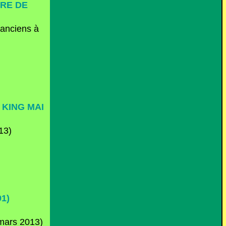
RE DE
 KING MAI
1)