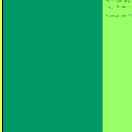
Posté par geg
Tags:
Pontiac
Vous aimez ?