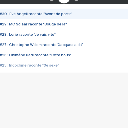
#30 : Eve Angeli raconte "Avant de partir"
#29 : MC Solaar raconte "Bouge de là"
28 : Lorie raconte "Je vais vite"
#27 : Christophe Willem raconte "Jacques a dit"
#26 : Chimène Badi raconte "Entre nous"
#25 : Indochine raconte "3e sexe"
#24 : Zaho raconte "C'est chelou"
#23 : Patrick Bruel raconte "Au café des délices"
#22 : Kyo raconte "Le chemin"
#21 : Nolwenn Leroy raconte "Cassé"
#20 : Patrick Hernandez raconte "Born to be alive"
#19 : Lorie raconte "Près de moi"