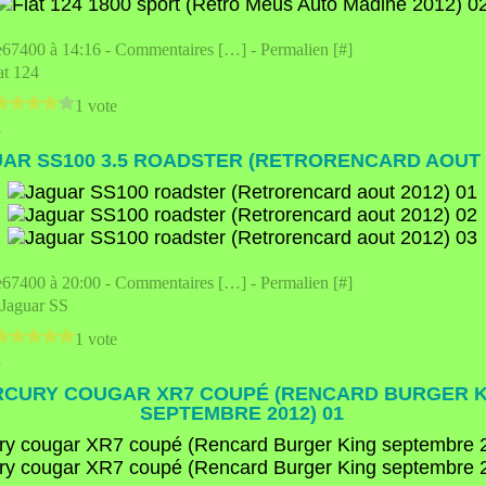
e67400 à 14:16 -
Commentaires [
…
]
- Permalien [
#
]
at 124
1 vote
2
AR SS100 3.5 ROADSTER (RETRORENCARD AOUT 
e67400 à 20:00 -
Commentaires [
…
]
- Permalien [
#
]
Jaguar SS
1 vote
2
CURY COUGAR XR7 COUPÉ (RENCARD BURGER K
SEPTEMBRE 2012) 01