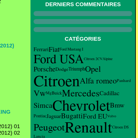
DERNIERS COMMENTAIRES
CATÉGORIES
2012)
Fiat
Ferrari
Ford Mustang I
Ford USA
Citroen 2CV
Alpine
Opel
Porsche
Triumph
Dodge
Citroen
Alfa romeo
Panhard
Mercedes
Vw
Cadillac
Mg
Buick
Chevrolet
Simca
Bmw
ING
Bugatti
Ford EU
Jaguar
Pontiac
Volvo
Renault
Peugeot
Citroen DS
Lancia