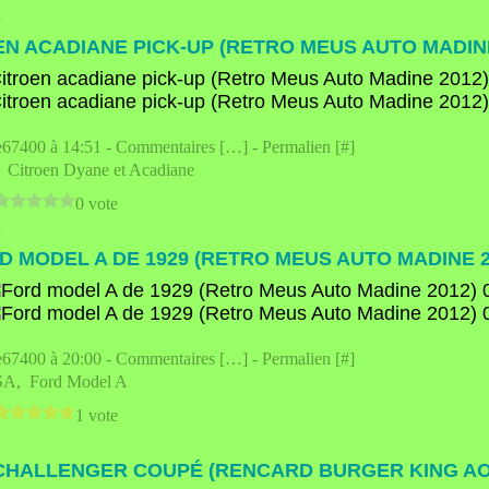
2
EN ACADIANE PICK-UP (RETRO MEUS AUTO MADINE
e67400 à 14:51 -
Commentaires [
…
]
- Permalien [
#
]
,
Citroen Dyane et Acadiane
0 vote
2
D MODEL A DE 1929 (RETRO MEUS AUTO MADINE 2
e67400 à 20:00 -
Commentaires [
…
]
- Permalien [
#
]
SA
,
Ford Model A
1 vote
2
HALLENGER COUPÉ (RENCARD BURGER KING AOU