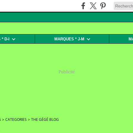
* D-I
MARQUES * J-M
M
Publicité
G
>
CATEGORIES
>
THE GÉGÉ BLOG
2