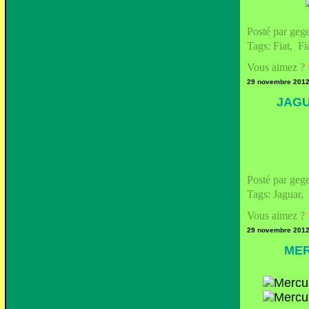
Posté par geg
Tags:
Fiat
,
Fi
Vous aimez ?
29 novembre 201
JAGU
Posté par geg
Tags:
Jaguar
,
Vous aimez ?
29 novembre 201
MER