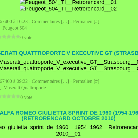
e67400 à 16:23 -
Commentaires [
…
]
- Permalien [
#
]
,
Peugeot 504
0 vote
SERATI QUATTROPORTE V EXECUTIVE GT (STRAS
e67400 à 09:22 -
Commentaires [
…
]
- Permalien [
#
]
,
Maserati Quattroporte
0 vote
 ALFA ROMEO GIULIETTA SPRINT DE 1960 (1954-196
(RETRORENCARD OCTOBRE 2010)