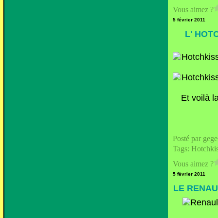
Vous aimez ?
5 février 2011
L' HOT
Et voilà l
Posté par geg
Tags:
Hotchki
Vous aimez ?
5 février 2011
LE RENAU