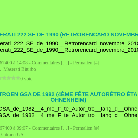
ERATI 222 SE DE 1990 (RETRORENCARD NOVEMBR
e67400 à 14:08 -
Commentaires [
…
]
- Permalien [
#
]
,
Maserati Biturbo
0 vote
ITROEN GSA DE 1982 (4ÈME FÊTE AUTORÉTRO ÉTA
OHNENHEIM)
e67400 à 09:07 -
Commentaires [
…
]
- Permalien [
#
]
,
Citroen GS