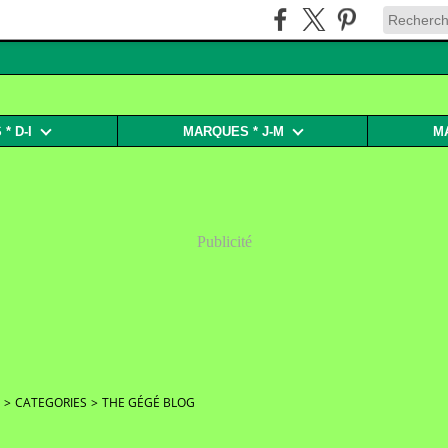
* D-I
MARQUES * J-M
M
Publicité
>
CATEGORIES
>
THE GÉGÉ BLOG