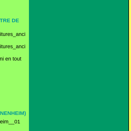
NTRE DE
ni en tout
HNENHEIM)