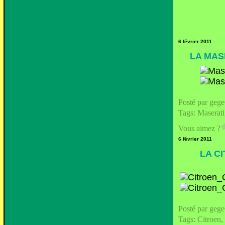
6 février 2011
LA MAS
Posté par geg
Tags:
Maserati
Vous aimez ?
6 février 2011
LA C
Posté par geg
Tags:
Citroen