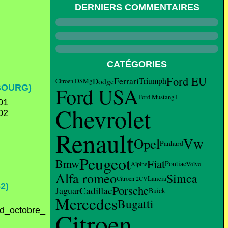
DERNIERS COMMENTAIRES
CATÉGORIES
Ford EU
Ferrari
Triumph
Dodge
Mg
Citroen DS
BOURG)
Ford USA
Ford Mustang I
Chevrolet
Renault
Vw
Opel
Panhard
Peugeot
Bmw
Fiat
Pontiac
Alpine
Volvo
Alfa romeo
Simca
Lancia
Citroen 2CV
2)
Porsche
Cadillac
Jaguar
Buick
Mercedes
Bugatti
Citroen