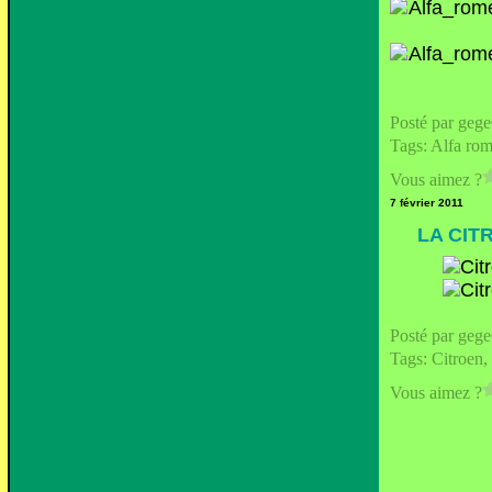
Posté par geg
Tags:
Alfa ro
Vous aimez ?
7 février 2011
LA CIT
Posté par geg
Tags:
Citroen
Vous aimez ?