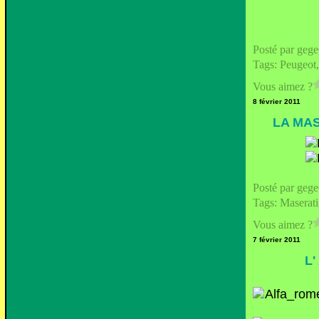
Posté par geg
Tags:
Peugeot
Vous aimez ?
8 février 2011
LA MA
Posté par geg
Tags:
Maserati
Vous aimez ?
7 février 2011
L'