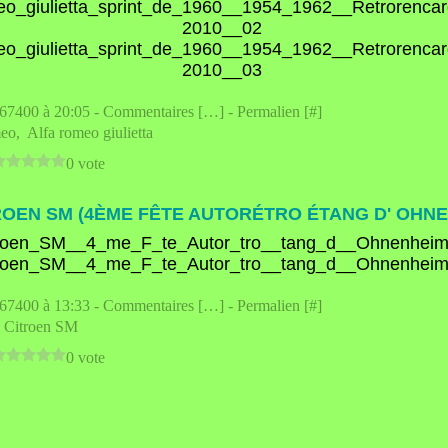
e67400 à 20:05 -
Commentaires [
…
]
- Permalien [
#
]
meo
,
Alfa romeo giulietta
0 vote
ROEN SM (4ÈME FÊTE AUTORÉTRO ÉTANG D' OHNE
e67400 à 13:33 -
Commentaires [
…
]
- Permalien [
#
]
,
Citroen SM
0 vote