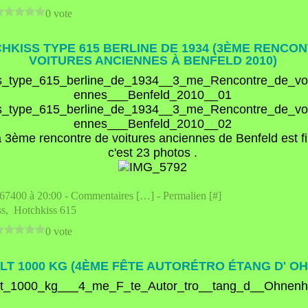
0 vote
CHKISS TYPE 615 BERLINE DE 1934 (3ÈME RENCO
VOITURES ANCIENNES À BENFELD 2010)
a
3ème rencontre de voitures anciennes de Benfeld
est fi
c'est 23 photos .
e67400 à 20:00 -
Commentaires [
…
]
- Permalien [
#
]
ss
,
Hotchkiss 615
0 vote
LT 1000 KG (4ÈME FÊTE AUTORÉTRO ÉTANG D' O