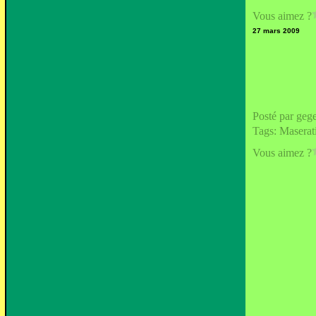
Vous aimez ?
27 mars 2009
Posté par geg
Tags:
Maserat
Vous aimez ?