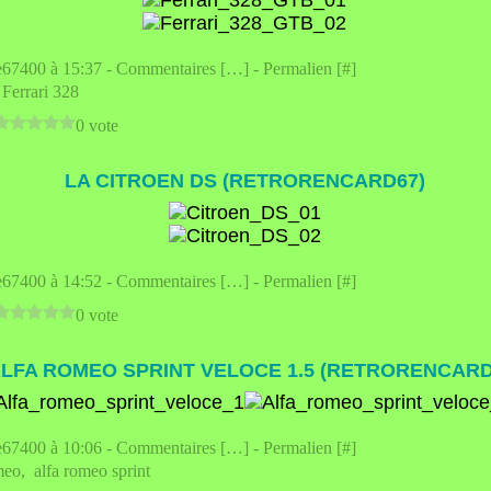
e67400 à 15:37 -
Commentaires [
…
]
- Permalien [
#
]
,
Ferrari 328
0 vote
LA CITROEN DS (RETRORENCARD67)
e67400 à 14:52 -
Commentaires [
…
]
- Permalien [
#
]
0 vote
 ALFA ROMEO SPRINT VELOCE 1.5 (RETRORENCARD
e67400 à 10:06 -
Commentaires [
…
]
- Permalien [
#
]
meo
,
alfa romeo sprint