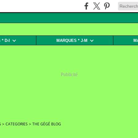
* D-I
MARQUES * J-M
M
Publicité
G
>
CATEGORIES
>
THE GÉGÉ BLOG