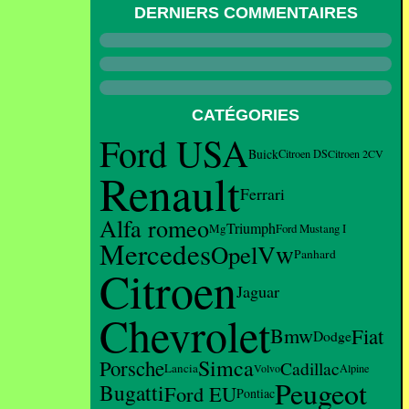
DERNIERS COMMENTAIRES
CATÉGORIES
Ford USA
Buick
Citroen DS
Citroen 2CV
Renault
Ferrari
Alfa romeo
Triumph
Mg
Ford Mustang I
Mercedes
Vw
Opel
Panhard
Citroen
Jaguar
Chevrolet
Bmw
Fiat
Dodge
Simca
Porsche
Cadillac
Lancia
Volvo
Alpine
Peugeot
Bugatti
Ford EU
Pontiac