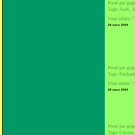
Posté par geg
Tags:
Audi
,
A
Vous aimez ?
28 mars 2009
Posté par geg
Tags:
Panhard
Vous aimez ?
28 mars 2009
Posté par geg
Tags:
Citroen