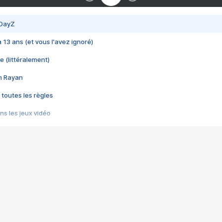
 DayZ
 a 13 ans (et vous l'avez ignoré)
e (littéralement)
im Rayan
 toutes les règles
s les jeux vidéo
us choquant de Rockstar ? - Le scandale BULLY
e plus moche de Steam
du RÊVE tourne au CAUCHEMAR
pendant 8 heures
it… à tort
umiliés par un jeu vidéo