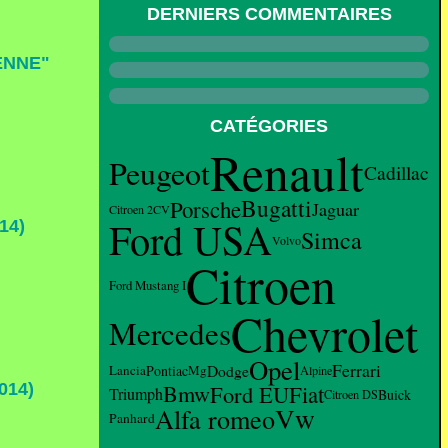
DERNIERS COMMENTAIRES
ENNE"
CATÉGORIES
Renault
Peugeot
Cadillac
Bugatti
Porsche
Jaguar
Citroen 2CV
Ford USA
14)
Simca
Volvo
Citroen
Ford Mustang I
Chevrolet
Mercedes
Opel
Ferrari
Dodge
Lancia
Pontiac
Mg
Alpine
014)
Bmw
Ford EU
Fiat
Triumph
Buick
Citroen DS
Vw
Alfa romeo
Panhard