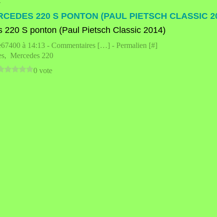
4
CEDES 220 S PONTON (PAUL PIETSCH CLASSIC 2
e67400 à 14:13 -
Commentaires [
…
]
- Permalien [
#
]
es
,
Mercedes 220
0 vote