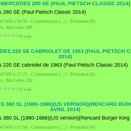
MERCEDES 280 SE (PAUL PIETSCH CLASSIC 2014)
e67400 à 16:59 -
Commentaires [
…
]
- Permalien [
#
]
es
,
Mercedes 280
0 vote
ES 220 SE CABRIOLET DE 1963 (PAUL PIETSCH 
2014)
e67400 à 15:25 -
Commentaires [
…
]
- Permalien [
#
]
es
,
Mercedes 220
0 vote
 380 SL (1980-1986)(US VERSION)(RENCARD BU
AVRIL 2014)
e67400 à 15:50 -
Commentaires [
…
]
- Permalien [
#
]