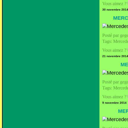
Vous aimez ?
30 novembre 201
MERC
Posté par geg
Tags:
Merced
Vous aimez ?
21 novembre 201
ME
Posté par geg
Tags:
Merced
Vous aimez ?
9 novembre 2014
MER