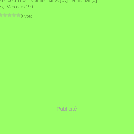
e67400 à 11:04 -
Commentaires [
…
]
- Permalien [
#
]
es
,
Mercedes 190
0 vote
Publicité