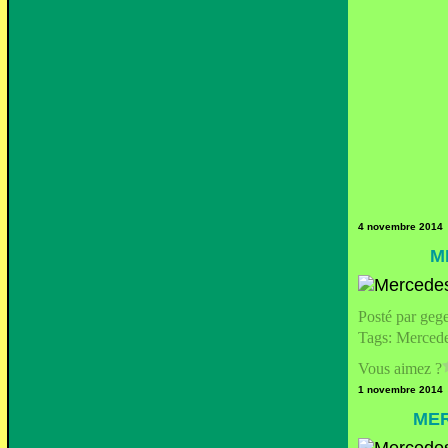
4 novembre 2014
M
Posté par geg
Tags:
Merced
Vous aimez ?
1 novembre 2014
MER