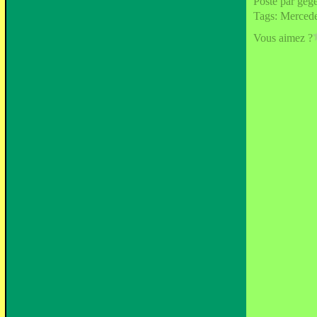
Posté par geg
Tags:
Merced
Vous aimez ?