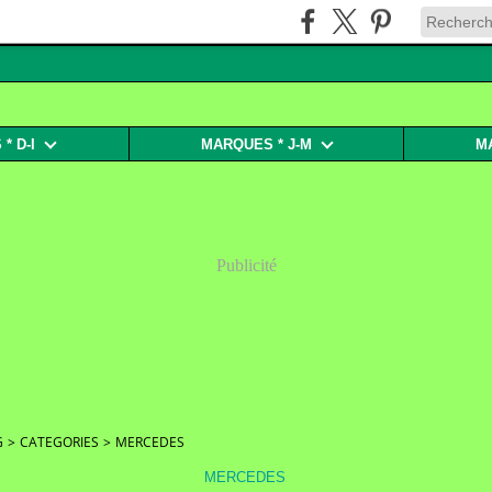
* D-I
MARQUES * J-M
M
Publicité
G
>
CATEGORIES
>
MERCEDES
MERCEDES