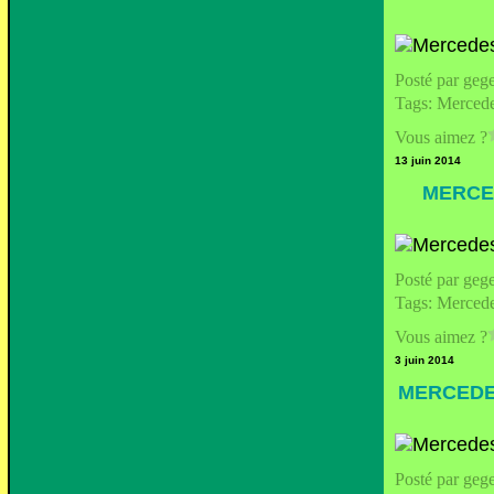
Posté par geg
Tags:
Merced
Vous aimez ?
13 juin 2014
MERCED
Posté par geg
Tags:
Merced
Vous aimez ?
3 juin 2014
MERCEDES
Posté par geg