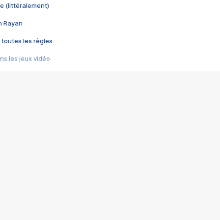
e (littéralement)
im Rayan
 toutes les règles
s les jeux vidéo
us choquant de Rockstar ? - Le scandale BULLY
e plus moche de Steam
du RÊVE tourne au CAUCHEMAR
pendant 8 heures
it… à tort
umiliés par un jeu vidéo
ire - Final Fantasy 8
ti un empire - Age of Empires
story DOFUS