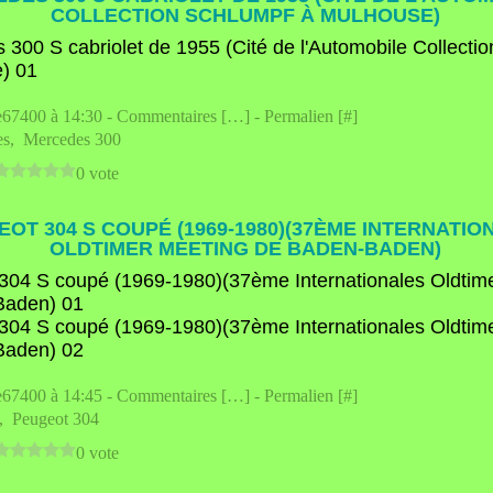
COLLECTION SCHLUMPF À MULHOUSE)
e67400 à 14:30 -
Commentaires [
…
]
- Permalien [
#
]
es
,
Mercedes 300
0 vote
OT 304 S COUPÉ (1969-1980)(37ÈME INTERNATIO
OLDTIMER MEETING DE BADEN-BADEN)
e67400 à 14:45 -
Commentaires [
…
]
- Permalien [
#
]
,
Peugeot 304
0 vote