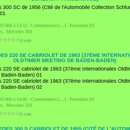
e67400 à 14:32 -
Commentaires [
…
]
- Permalien [
#
]
es
,
Mercedes 300
0 vote
S 220 SE CABRIOLET DE 1963 (37ÈME INTERNAT
OLDTIMER MEETING DE BADEN-BADEN)
e67400 à 14:48 -
Commentaires [
…
]
- Permalien [
#
]
es
,
Mercedes 220
0 vote
DES 300 S CABRIOLET DE 1955 (CITÉ DE L'AUTO