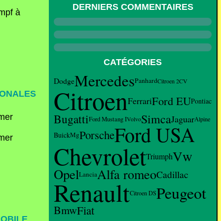
DERNIERS COMMENTAIRES
CATÉGORIES
Mercedes
Dodge
Panhard
Citroen 2CV
Citroen
IONALES
Ford EU
Ferrari
Pontiac
Bugatti
Simca
Jaguar
Ford Mustang I
Volvo
Alpine
Ford USA
Porsche
Buick
Mg
Chevrolet
Vw
Triumph
Opel
Alfa romeo
Cadillac
Lancia
Renault
Peugeot
Citroen DS
Bmw
Fiat
MOBILE