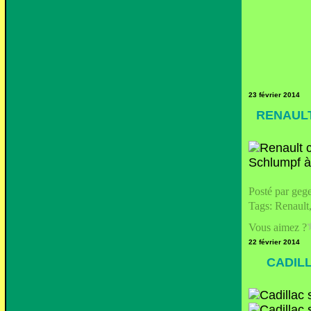
23 février 2014
RENAULT
Posté par geg
Tags:
Renault
Vous aimez ?
22 février 2014
CADILL