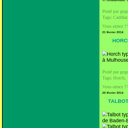
Posté par geg
Tags:
Cadillac
Vous aimez ?
21 février 2014
HORCH
Posté par geg
Tags:
Horch
,
Vous aimez ?
20 février 2014
TALBOT