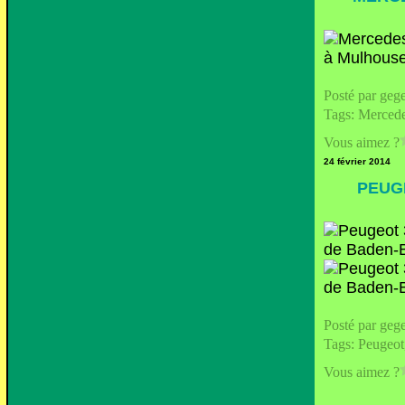
Posté par geg
Tags:
Merced
Vous aimez ?
24 février 2014
PEUGE
Posté par geg
Tags:
Peugeot
Vous aimez ?