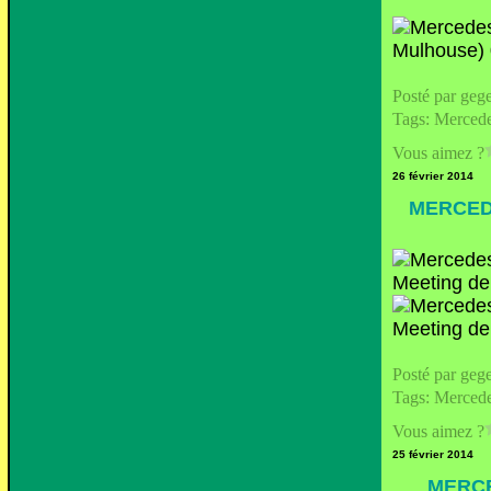
Posté par geg
Tags:
Merced
Vous aimez ?
26 février 2014
MERCEDE
Posté par geg
Tags:
Merced
Vous aimez ?
25 février 2014
MERCE