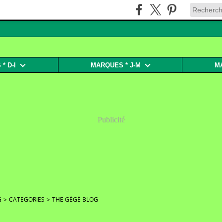
* D-I
MARQUES * J-M
M
Publicité
G
>
CATEGORIES
>
THE GÉGÉ BLOG