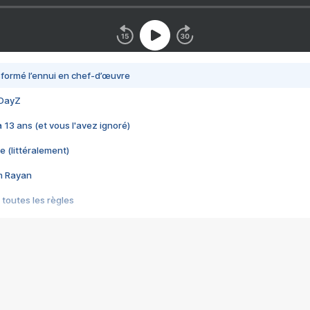
nsformé l’ennui en chef-d’œuvre
 DayZ
 a 13 ans (et vous l'avez ignoré)
e (littéralement)
im Rayan
 toutes les règles
s les jeux vidéo
us choquant de Rockstar ? - Le scandale BULLY
e plus moche de Steam
du RÊVE tourne au CAUCHEMAR