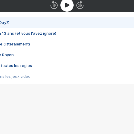
 DayZ
 a 13 ans (et vous l'avez ignoré)
e (littéralement)
im Rayan
 toutes les règles
s les jeux vidéo
us choquant de Rockstar ? - Le scandale BULLY
e plus moche de Steam
du RÊVE tourne au CAUCHEMAR
pendant 8 heures
it… à tort