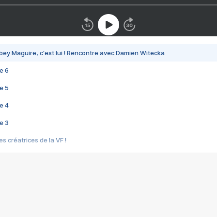
bey Maguire, c'est lui ! Rencontre avec Damien Witecka
e 6
e 5
e 4
e 3
s créatrices de la VF !
e 2
e 1
e Mektoub My Love arrive enfin ! Rencontre avec Shaïn Boumedine et Sal
i : après Toni en famille