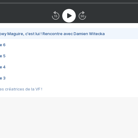
bey Maguire, c'est lui ! Rencontre avec Damien Witecka
e 6
e 5
e 4
e 3
s créatrices de la VF !
e 2
e 1
e Mektoub My Love arrive enfin ! Rencontre avec Shaïn Boumedine et Sal
i : après Toni en famille