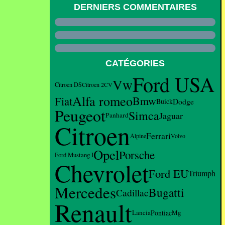
DERNIERS COMMENTAIRES
CATÉGORIES
Ford USA
Vw
Citroen DS
Citroen 2CV
Alfa romeo
Fiat
Bmw
Dodge
Buick
Peugeot
Simca
Jaguar
Panhard
Citroen
Ferrari
Alpine
Volvo
Opel
Porsche
Ford Mustang I
Chevrolet
Ford EU
Triumph
Mercedes
Bugatti
Cadillac
Renault
Lancia
Pontiac
Mg