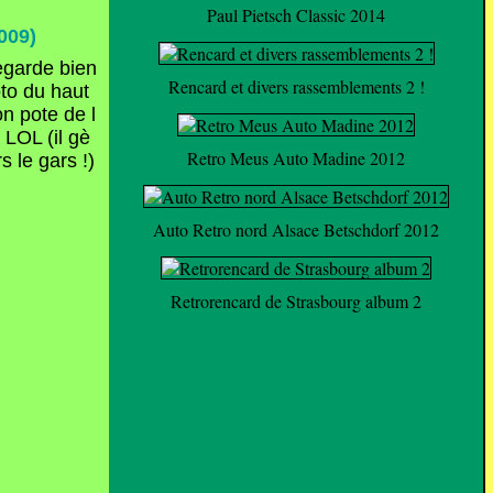
Paul Pietsch Classic 2014
009)
regarde bien
Rencard et divers rassemblements 2 !
oto du haut
on pote de l
LOL (il gè
Retro Meus Auto Madine 2012
s le gars !)
Auto Retro nord Alsace Betschdorf 2012
Retrorencard de Strasbourg album 2