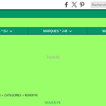
* D-I
MARQUES * J-M
M
Publicité
G
>
CATEGORIES
>
ROVER P6
ROVER P6