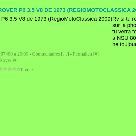
ROVER P6 3.5 V8 DE 1973 (REGIOMOTOCLASSICA 2
Rv si tu 
sur la ph
tu verra t
a NSU 80 
ne toujour
e67400 à 20:00 -
Commentaires [
…
]
- Permalien [
#
]
Rover P6
0 vote