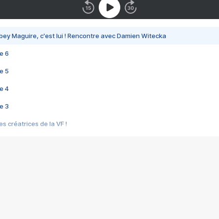
bey Maguire, c'est lui ! Rencontre avec Damien Witecka
e 6
e 5
e 4
e 3
s créatrices de la VF !
e 2
e 1
e Mektoub My Love arrive enfin ! Rencontre avec Shaïn Boumedine et Sal
i : après Toni en famille
elle réalise le bouleversant Dites lui que je l'aime