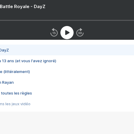
 Battle Royale - DayZ
 DayZ
 a 13 ans (et vous l'avez ignoré)
e (littéralement)
im Rayan
 toutes les règles
s les jeux vidéo
us choquant de Rockstar ? - Le scandale BULLY
e plus moche de Steam