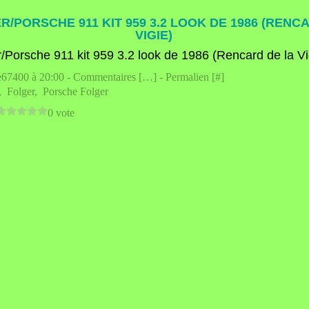
R/PORSCHE 911 KIT 959 3.2 LOOK DE 1986 (RENC
VIGIE)
e67400 à 20:00 -
Commentaires [
…
]
- Permalien [
#
]
,
Folger
,
Porsche Folger
0 vote