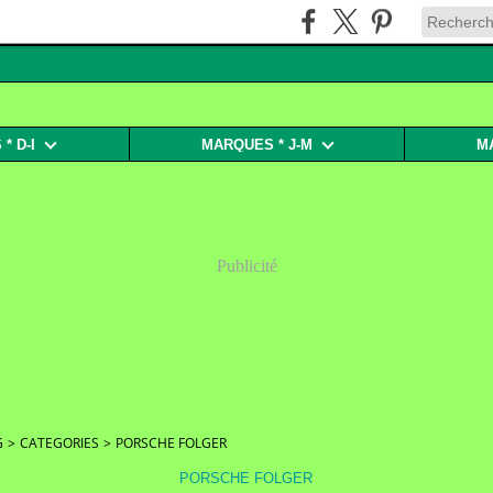
* D-I
MARQUES * J-M
M
Publicité
G
>
CATEGORIES
>
PORSCHE FOLGER
PORSCHE FOLGER