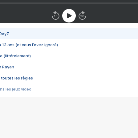
 DayZ
 a 13 ans (et vous l'avez ignoré)
e (littéralement)
im Rayan
 toutes les règles
s les jeux vidéo
us choquant de Rockstar ? - Le scandale BULLY
e plus moche de Steam
du RÊVE tourne au CAUCHEMAR
pendant 8 heures