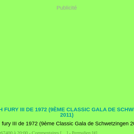
Publicité
 FURY III DE 1972 (9ÈME CLASSIC GALA DE SCH
2011)
e67400 à 20:00 -
Commentaires [
…
]
- Permalien [
#
]