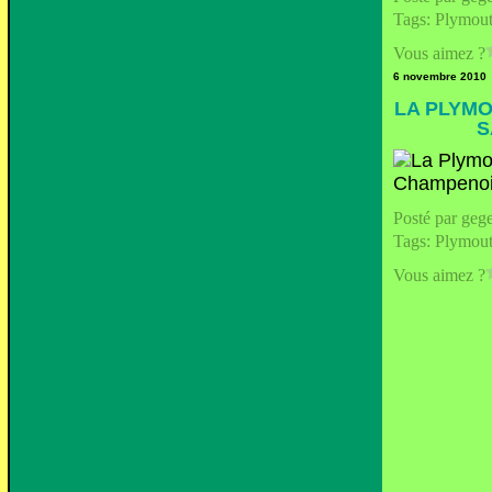
Tags:
Plymou
Vous aimez ?
6 novembre 2010
LA PLYMO
S
Posté par geg
Tags:
Plymou
Vous aimez ?