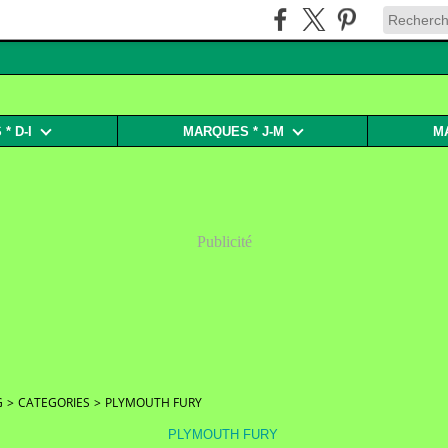
* D-I
MARQUES * J-M
M
Publicité
G
>
CATEGORIES
>
PLYMOUTH FURY
PLYMOUTH FURY