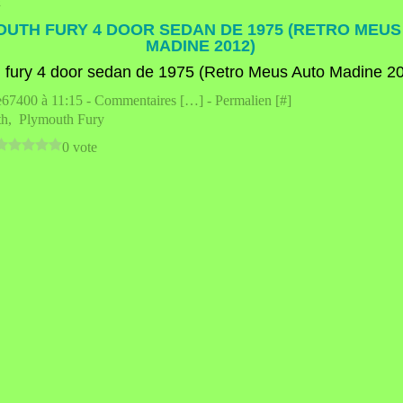
2
OUTH FURY 4 DOOR SEDAN DE 1975 (RETRO MEUS
MADINE 2012)
e67400 à 11:15 -
Commentaires [
…
]
- Permalien [
#
]
th
,
Plymouth Fury
0 vote