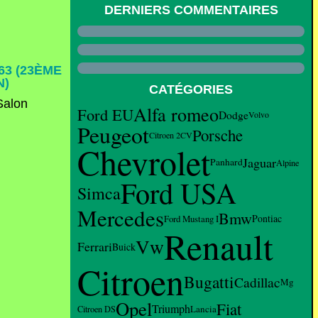
DERNIERS COMMENTAIRES
63 (23ÈME
N)
CATÉGORIES
Alfa romeo
Ford EU
Dodge
Volvo
Peugeot
Porsche
Citroen 2CV
Chevrolet
Jaguar
Panhard
Alpine
Ford USA
Simca
Mercedes
Bmw
Pontiac
Ford Mustang I
Renault
Vw
Ferrari
Buick
Citroen
Bugatti
Cadillac
Mg
Opel
Fiat
Triumph
Lancia
Citroen DS