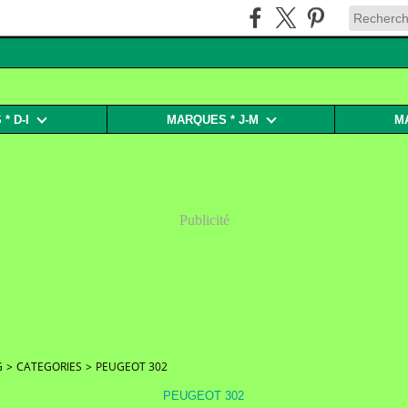
* D-I
MARQUES * J-M
M
Publicité
G
>
CATEGORIES
>
PEUGEOT 302
PEUGEOT 302