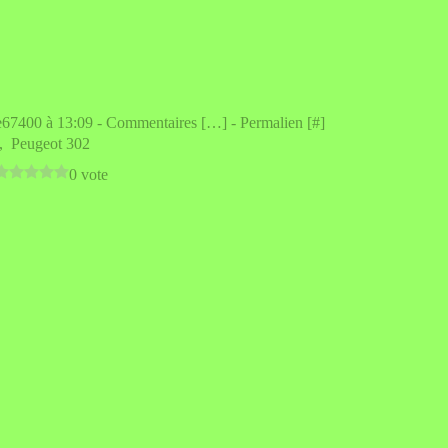
e67400 à 13:09 -
Commentaires [
…
]
- Permalien [
#
]
,
Peugeot 302
0 vote