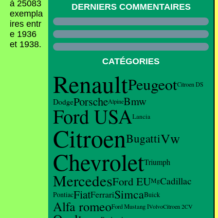
à 25083
DERNIERS COMMENTAIRES
exempla
ires entr
e 1936
et 1938.
CATÉGORIES
Renault
Peugeot
Citroen DS
Porsche
Bmw
Dodge
Alpine
Ford USA
Lancia
Citroen
Vw
Bugatti
Chevrolet
Triumph
Mercedes
Ford EU
Cadillac
Mg
Simca
Fiat
Ferrari
Pontiac
Buick
Alfa romeo
Ford Mustang I
Volvo
Citroen 2CV