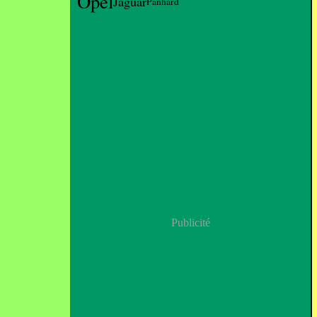
Opel
Jaguar
Panhard
Publicité