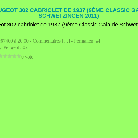
1
UGEOT 302 CABRIOLET DE 1937 (9ÈME CLASSIC G
SCHWETZINGEN 2011)
e67400 à 20:00 -
Commentaires [
…
]
- Permalien [
#
]
,
Peugeot 302
0 vote