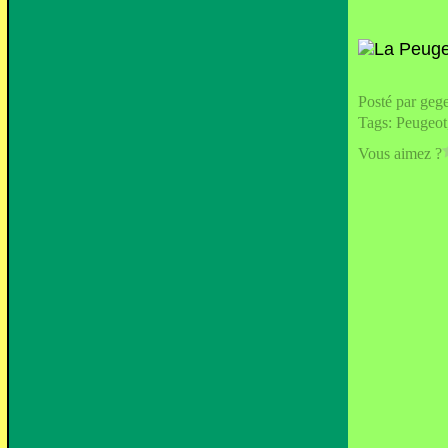
Posté par geg
Tags:
Peugeot
Vous aimez ?