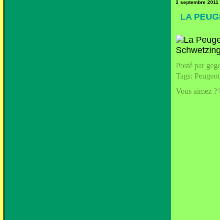
2 septembre 2011
LA PEUG
Posté par geg
Tags:
Peugeot
Vous aimez ?