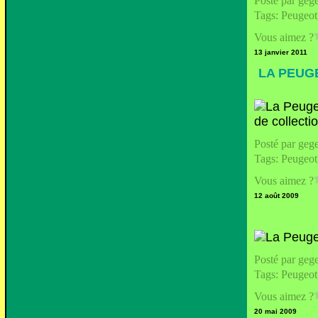
Posté par geg
Tags:
Peugeot
Vous aimez ?
13 janvier 2011
LA PEUGE
Posté par geg
Tags:
Peugeot
Vous aimez ?
12 août 2009
Posté par geg
Tags:
Peugeot
Vous aimez ?
20 mai 2009