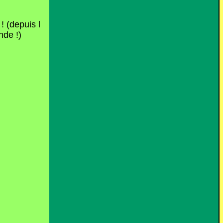
! (depuis l
nde !)