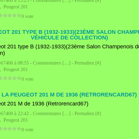
e67400 à 15:25 -
Commentaires [
…
]
- Permalien [
#
]
,
Peugeot 201
0 vote
OT 201 TYPE B (1932-1933)(23ÈME SALON CHAMP
VÉHICULE DE COLLECTION)
e67400 à 08:55 -
Commentaires [
…
]
- Permalien [
#
]
,
Peugeot 201
0 vote
LA PEUGEOT 201 M DE 1936 (RETRORENCARD67)
e67400 à 22:42 -
Commentaires [
…
]
- Permalien [
#
]
,
Peugeot 201
0 vote