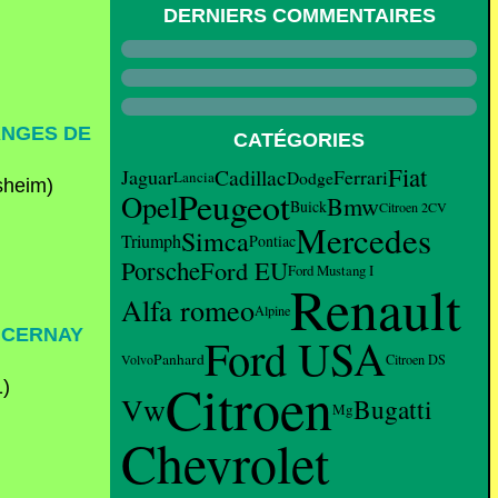
DERNIERS COMMENTAIRES
ANGES DE
CATÉGORIES
Fiat
Cadillac
Ferrari
Jaguar
Dodge
Lancia
Peugeot
Opel
Bmw
Buick
Citroen 2CV
Mercedes
Simca
Triumph
Pontiac
Porsche
Ford EU
Ford Mustang I
Renault
Alfa romeo
Alpine
 CERNAY
Ford USA
Panhard
Volvo
Citroen DS
Citroen
Vw
Bugatti
Mg
Chevrolet