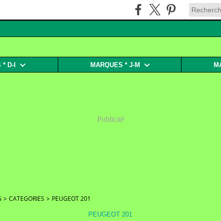
* D-I
MARQUES * J-M
M
Publicité
G
>
CATEGORIES
>
PEUGEOT 201
PEUGEOT 201