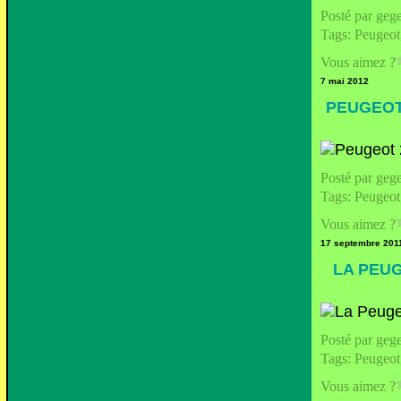
Posté par geg
Tags:
Peugeot
Vous aimez ?
7 mai 2012
PEUGEOT
Posté par geg
Tags:
Peugeot
Vous aimez ?
17 septembre 201
LA PEUG
Posté par geg
Tags:
Peugeot
Vous aimez ?