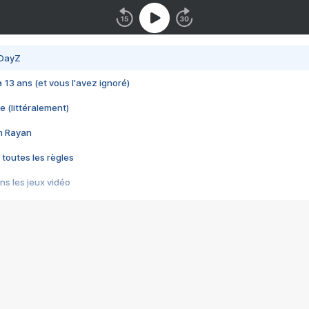
 DayZ
 a 13 ans (et vous l'avez ignoré)
e (littéralement)
im Rayan
 toutes les règles
s les jeux vidéo
us choquant de Rockstar ? - Le scandale BULLY
e plus moche de Steam
du RÊVE tourne au CAUCHEMAR
pendant 8 heures
it… à tort