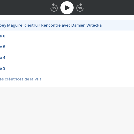
bey Maguire, c'est lui ! Rencontre avec Damien Witecka
e 6
e 5
e 4
e 3
s créatrices de la VF !
e 2
e 1
e Mektoub My Love arrive enfin ! Rencontre avec Shaïn Boumedine et Sal
i : après Toni en famille
elle réalise le bouleversant Dites lui que je l'aime