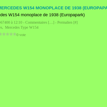
MERCEDES W154 MONOPLACE DE 1938 (EUROPAP
e67400 à 12:10 -
Commentaires [
…
]
- Permalien [
#
]
es
,
Mercedes Type W154
0 vote