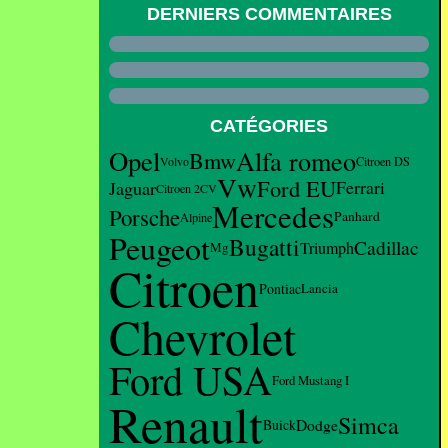
DERNIERS COMMENTAIRES
CATÉGORIES
Opel
Alfa romeo
Bmw
Volvo
Citroen DS
Vw
Ford EU
Ferrari
Jaguar
Citroen 2CV
Mercedes
Porsche
Panhard
Alpine
Peugeot
Bugatti
Cadillac
Triumph
Mg
Citroen
Pontiac
Lancia
Chevrolet
Ford USA
Ford Mustang I
Renault
Simca
Dodge
Buick