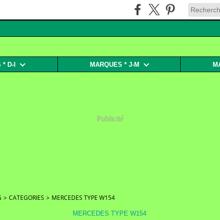
* D-I
MARQUES * J-M
M
Publicité
G
>
CATEGORIES
>
MERCEDES TYPE W154
MERCEDES TYPE W154