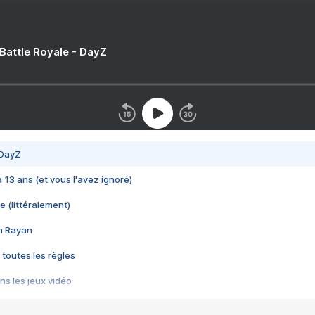
 Battle Royale - DayZ
 DayZ
 a 13 ans (et vous l'avez ignoré)
e (littéralement)
im Rayan
 toutes les règles
s les jeux vidéo
us choquant de Rockstar ? - Le scandale BULLY