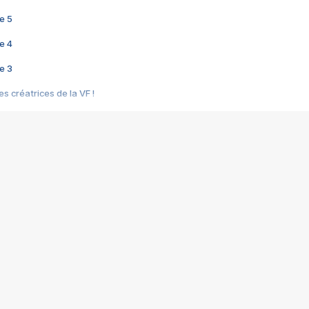
e 5
e 4
e 3
s créatrices de la VF !
e 2
e 1
e Mektoub My Love arrive enfin ! Rencontre avec Shaïn Boumedine et Sal
i : après Toni en famille
elle réalise le bouleversant Dites lui que je l'aime
ais ! Rencontre autour de Vie privée de Rebecca Zlotowski
 de Marguerite, Grave... Rencontre avec Ella Rumpf
 Les Rêveurs, un film intime sur la santé mentale