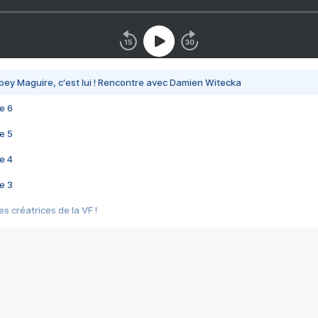
bey Maguire, c'est lui ! Rencontre avec Damien Witecka
e 6
e 5
e 4
e 3
s créatrices de la VF !
e 2
e 1
e Mektoub My Love arrive enfin ! Rencontre avec Shaïn Boumedine et Sal
i : après Toni en famille