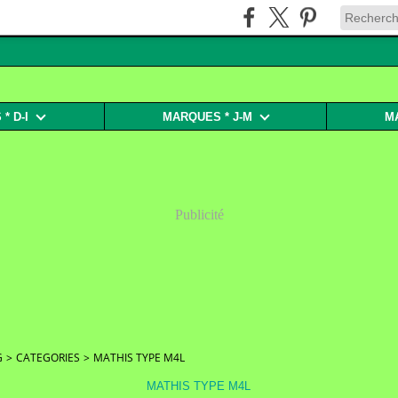
* D-I
MARQUES * J-M
M
Publicité
G
>
CATEGORIES
>
MATHIS TYPE M4L
MATHIS TYPE M4L