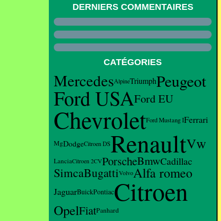
DERNIERS COMMENTAIRES
CATÉGORIES
Mercedes
Peugeot
Triumph
Alpine
Ford USA
Ford EU
Chevrolet
Ferrari
Ford Mustang I
Renault
Vw
Dodge
Mg
Citroen DS
Porsche
Bmw
Cadillac
Lancia
Citroen 2CV
Alfa romeo
Bugatti
Simca
Volvo
Citroen
Jaguar
Buick
Pontiac
Opel
Fiat
Panhard