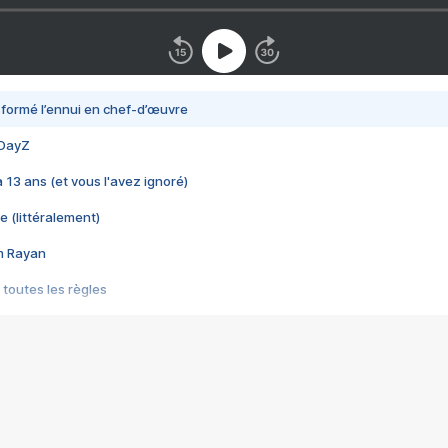
nsformé l’ennui en chef-d’œuvre
 DayZ
 a 13 ans (et vous l'avez ignoré)
e (littéralement)
im Rayan
 toutes les règles
s les jeux vidéo
us choquant de Rockstar ? - Le scandale BULLY
e plus moche de Steam
du RÊVE tourne au CAUCHEMAR