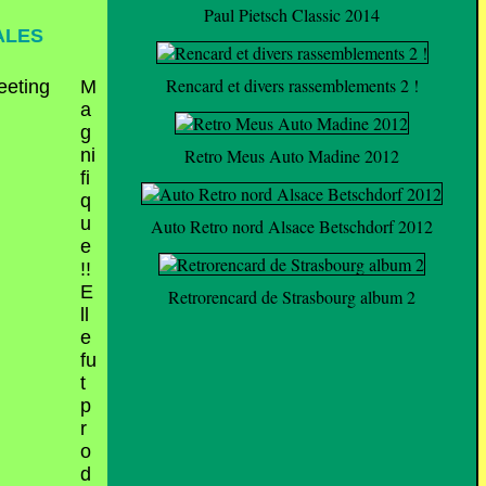
Paul Pietsch Classic 2014
ALES
Rencard et divers rassemblements 2 !
M
a
g
ni
Retro Meus Auto Madine 2012
fi
q
u
Auto Retro nord Alsace Betschdorf 2012
e
!!
E
Retrorencard de Strasbourg album 2
ll
e
fu
t
p
r
o
d