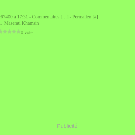
e67400 à 17:31 -
Commentaires [
…
]
- Permalien [
#
]
i
,
Maserati Khamsin
0 vote
Publicité