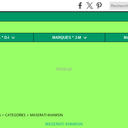
* D-I
MARQUES * J-M
M
Publicité
G
>
CATEGORIES
>
MASERATI KHAMSIN
MASERATI KHAMSIN