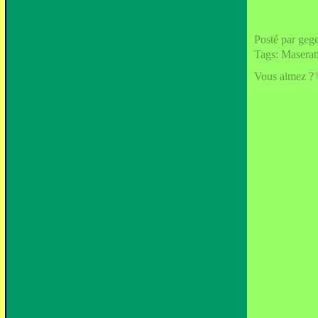
Posté par geg
Tags:
Maserat
Vous aimez ?