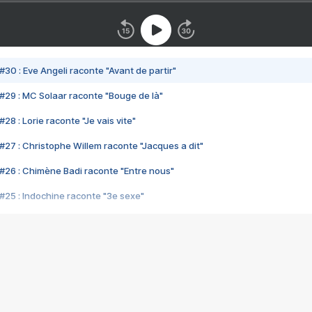
#30 : Eve Angeli raconte "Avant de partir"
#29 : MC Solaar raconte "Bouge de là"
28 : Lorie raconte "Je vais vite"
#27 : Christophe Willem raconte "Jacques a dit"
#26 : Chimène Badi raconte "Entre nous"
#25 : Indochine raconte "3e sexe"
#24 : Zaho raconte "C'est chelou"
#23 : Patrick Bruel raconte "Au café des délices"
#22 : Kyo raconte "Le chemin"
#21 : Nolwenn Leroy raconte "Cassé"