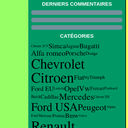
DERNIERS COMMENTAIRES
CATÉGORIES
Bugatti
Simca
Jaguar
Citroen 2CV
Alfa romeo
Porsche
Dodge
Chevrolet
Citroen
Fiat
Triumph
Mg
Vw
Opel
Ford EU
Ferrari
Lancia
Panhard
Mercedes
Cadillac
Buick
Citroen DS
Ford USA
Peugeot
Alpine
Bmw
Pontiac
Ford Mustang I
Volvo
Renault