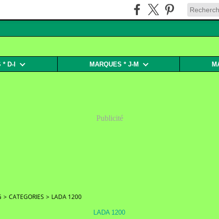
* D-I
MARQUES * J-M
M
Publicité
G
>
CATEGORIES
>
LADA 1200
LADA 1200