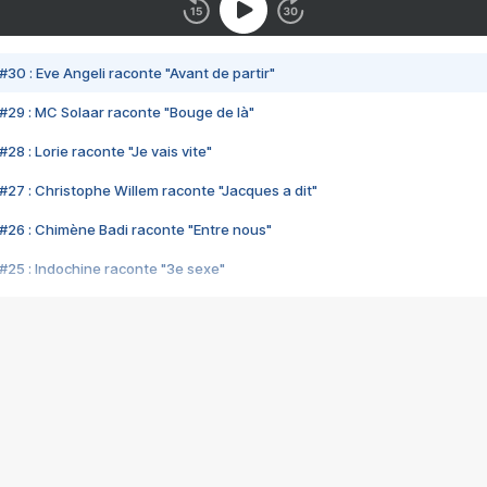
#30 : Eve Angeli raconte "Avant de partir"
#29 : MC Solaar raconte "Bouge de là"
28 : Lorie raconte "Je vais vite"
#27 : Christophe Willem raconte "Jacques a dit"
#26 : Chimène Badi raconte "Entre nous"
#25 : Indochine raconte "3e sexe"
#24 : Zaho raconte "C'est chelou"
#23 : Patrick Bruel raconte "Au café des délices"
#22 : Kyo raconte "Le chemin"
#21 : Nolwenn Leroy raconte "Cassé"
#20 : Patrick Hernandez raconte "Born to be alive"