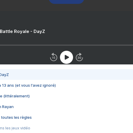
 Battle Royale - DayZ
 DayZ
 a 13 ans (et vous l'avez ignoré)
e (littéralement)
im Rayan
 toutes les règles
s les jeux vidéo