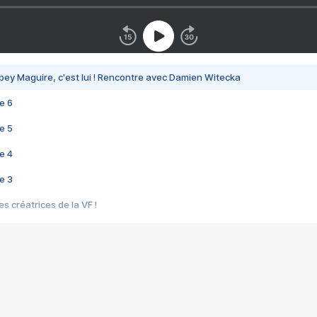
bey Maguire, c'est lui ! Rencontre avec Damien Witecka
e 6
e 5
e 4
e 3
s créatrices de la VF !
e 2
e 1
e Mektoub My Love arrive enfin ! Rencontre avec Shaïn Boumedine et Sal
i : après Toni en famille