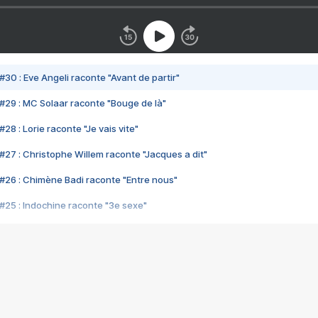
#30 : Eve Angeli raconte "Avant de partir"
#29 : MC Solaar raconte "Bouge de là"
28 : Lorie raconte "Je vais vite"
#27 : Christophe Willem raconte "Jacques a dit"
#26 : Chimène Badi raconte "Entre nous"
#25 : Indochine raconte "3e sexe"
#24 : Zaho raconte "C'est chelou"
#23 : Patrick Bruel raconte "Au café des délices"
#22 : Kyo raconte "Le chemin"
#21 : Nolwenn Leroy raconte "Cassé"