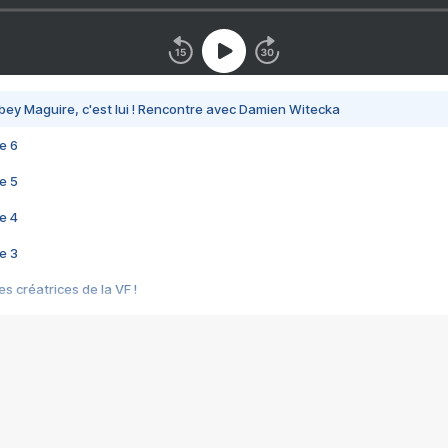
bey Maguire, c'est lui ! Rencontre avec Damien Witecka
e 6
e 5
e 4
e 3
s créatrices de la VF !
e 2
e 1
e Mektoub My Love arrive enfin ! Rencontre avec Shaïn Boumedine et Sal
i : après Toni en famille