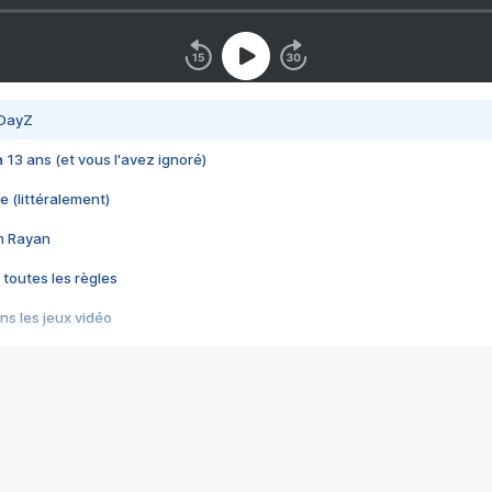
 DayZ
 a 13 ans (et vous l'avez ignoré)
e (littéralement)
im Rayan
 toutes les règles
s les jeux vidéo
us choquant de Rockstar ? - Le scandale BULLY
e plus moche de Steam
du RÊVE tourne au CAUCHEMAR
pendant 8 heures