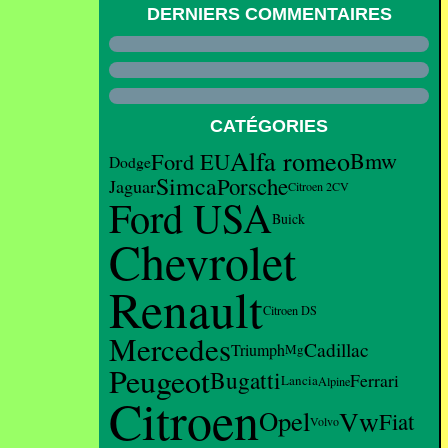
DERNIERS COMMENTAIRES
CATÉGORIES
Alfa romeo
Ford EU
Bmw
Dodge
Simca
Porsche
Jaguar
Citroen 2CV
Ford USA
Buick
Chevrolet
Renault
Citroen DS
Mercedes
Cadillac
Triumph
Mg
Peugeot
Bugatti
Ferrari
Lancia
Alpine
Citroen
Vw
Opel
Fiat
Volvo