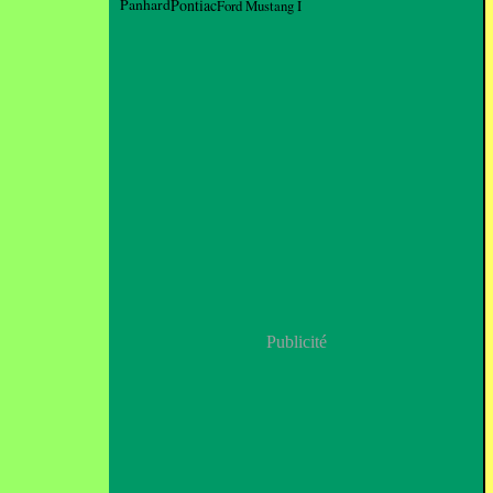
Panhard
Pontiac
Ford Mustang I
Publicité