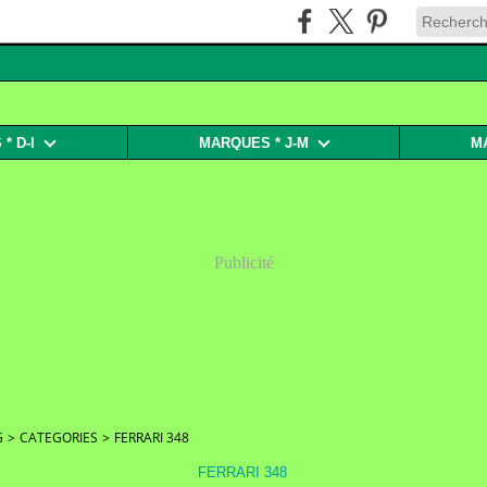
* D-I
MARQUES * J-M
M
Publicité
G
>
CATEGORIES
>
FERRARI 348
FERRARI 348