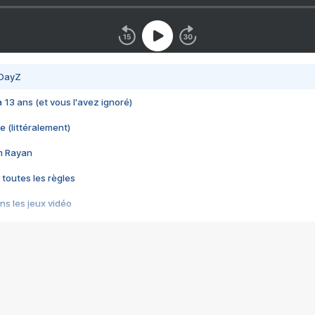
 DayZ
 a 13 ans (et vous l'avez ignoré)
e (littéralement)
im Rayan
 toutes les règles
s les jeux vidéo
us choquant de Rockstar ? - Le scandale BULLY
e plus moche de Steam
du RÊVE tourne au CAUCHEMAR
pendant 8 heures