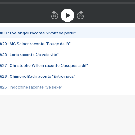
#30 : Eve Angeli raconte "Avant de partir"
#29 : MC Solaar raconte "Bouge de là"
28 : Lorie raconte "Je vais vite"
#27 : Christophe Willem raconte "Jacques a dit"
#26 : Chimène Badi raconte "Entre nous"
#25 : Indochine raconte "3e sexe"
#24 : Zaho raconte "C'est chelou"
#23 : Patrick Bruel raconte "Au café des délices"
#22 : Kyo raconte "Le chemin"
#21 : Nolwenn Leroy raconte "Cassé"