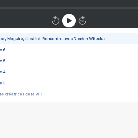
bey Maguire, c'est lui ! Rencontre avec Damien Witecka
e 6
e 5
e 4
e 3
s créatrices de la VF !
e 2
e 1
e Mektoub My Love arrive enfin ! Rencontre avec Shaïn Boumedine et Sal