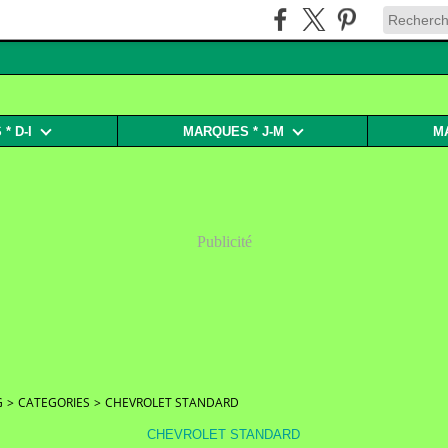
* D-I
MARQUES * J-M
M
Publicité
G
>
CATEGORIES
>
CHEVROLET STANDARD
CHEVROLET STANDARD