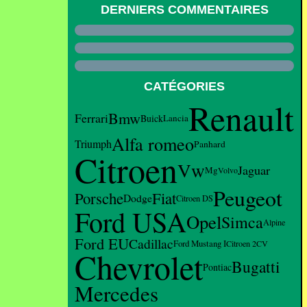
DERNIERS COMMENTAIRES
CATÉGORIES
Renault
Bmw
Ferrari
Buick
Lancia
Alfa romeo
Triumph
Panhard
Citroen
Vw
Jaguar
Mg
Volvo
Peugeot
Porsche
Fiat
Dodge
Citroen DS
Ford USA
Opel
Simca
Alpine
Ford EU
Cadillac
Ford Mustang I
Citroen 2CV
Chevrolet
Bugatti
Pontiac
Mercedes