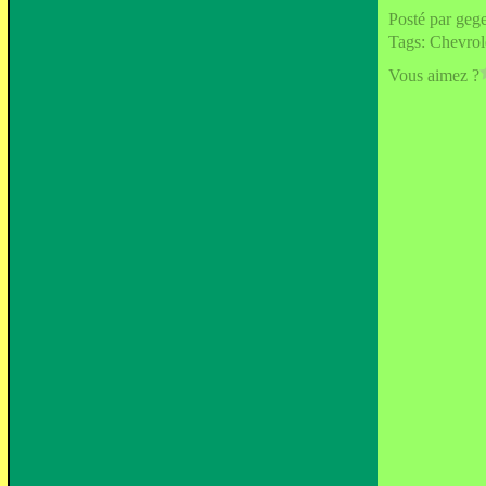
Posté par geg
Tags:
Chevrol
Vous aimez ?