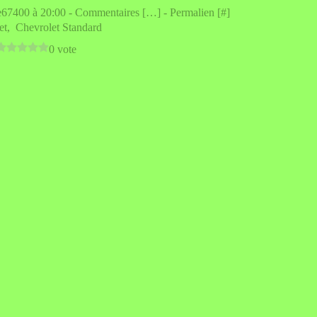
e67400 à 20:00 -
Commentaires [
…
]
- Permalien [
#
]
et
,
Chevrolet Standard
0 vote