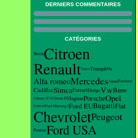
DERNIERS COMMENTAIRES
CATÉGORIES
Citroen
Buick
Renault
Triumph
Mg
Volvo
Mercedes
Alfa romeo
Panhard
Alpine
Vw
Simca
Bmw
Cadillac
Ferrari
Dodge
Opel
Porsche
Jaguar
Citroen 2CV
Citroen DS
Bugatti
Ford EU
Fiat
Lancia
Ford Mustang I
Chevrolet
Peugeot
Ford USA
Pontiac