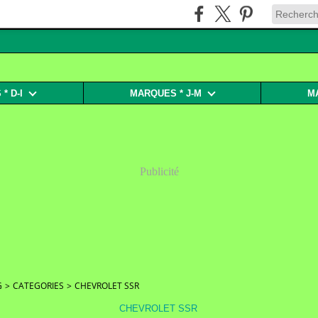
* D-I
MARQUES * J-M
M
Publicité
G
>
CATEGORIES
>
CHEVROLET SSR
CHEVROLET SSR