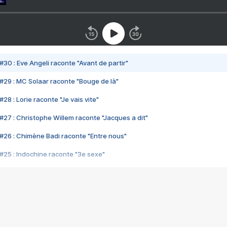
#30 : Eve Angeli raconte "Avant de partir"
#29 : MC Solaar raconte "Bouge de là"
28 : Lorie raconte "Je vais vite"
#27 : Christophe Willem raconte "Jacques a dit"
#26 : Chimène Badi raconte "Entre nous"
#25 : Indochine raconte "3e sexe"
#24 : Zaho raconte "C'est chelou"
#23 : Patrick Bruel raconte "Au café des délices"
#22 : Kyo raconte "Le chemin"