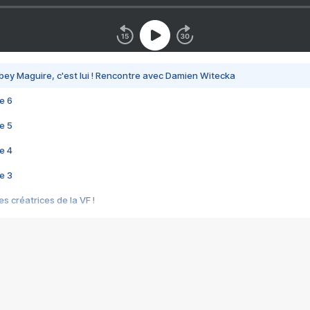
bey Maguire, c'est lui ! Rencontre avec Damien Witecka
e 6
e 5
e 4
e 3
s créatrices de la VF !
e 2
e 1
e Mektoub My Love arrive enfin ! Rencontre avec Shaïn Boumedine et Sal
i : après Toni en famille