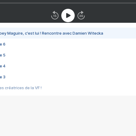
bey Maguire, c'est lui ! Rencontre avec Damien Witecka
e 6
e 5
e 4
e 3
s créatrices de la VF !
e 2
e 1
e Mektoub My Love arrive enfin ! Rencontre avec Shaïn Boumedine et Sal
i : après Toni en famille