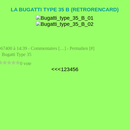
LA BUGATTI TYPE 35 B (RETRORENCARD)
e67400 à 14:39 -
Commentaires [
…
]
- Permalien [
#
]
,
Bugatti Type 35
0 vote
<<
<
1
2
3
4
5
6