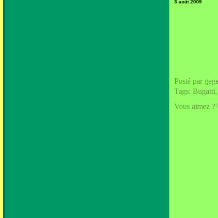
3 août 2009
Posté par geg
Tags:
Bugatti
Vous aimez ?