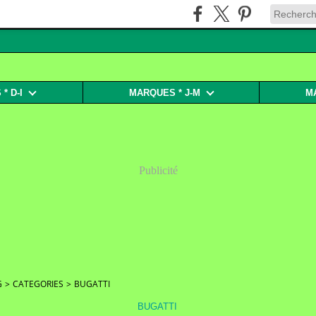
* D-I
MARQUES * J-M
M
Publicité
G
>
CATEGORIES
>
BUGATTI
BUGATTI