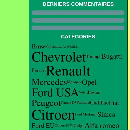
DERNIERS COMMENTAIRES
CATÉGORIES
Bmw
Pontiac
Lancia
Buick
Chevrolet
Bugatti
Triumph
Renault
Ferrari
Mercedes
Opel
Mg
Alpine
Ford USA
Jaguar
Volvo
Peugeot
Fiat
Cadillac
Panhard
Citroen DS
Citroen
Simca
Ford Mustang I
Alfa romeo
Ford EU
Dodge
Citroen 2CV