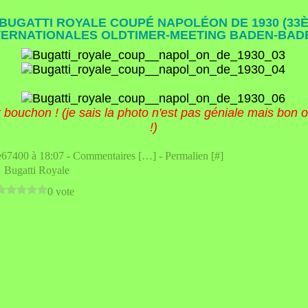
 BUGATTI ROYALE COUPÉ NAPOLÉON DE 1930 (33
TERNATIONALES OLDTIMER-MEETING BADEN-BAD
bouchon ! (je sais la photo n'est pas géniale mais bon o
!)
e67400 à 18:07 -
Commentaires [
…
]
- Permalien [
#
]
,
Bugatti Royale
0 vote