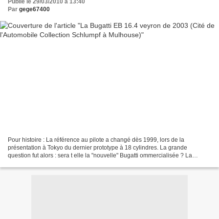
Publié le 29/03/2010 à 13:40
Par
gege67400
Pour histoire : La référence au pilote a changé dès 1999, lors de la
présentation à Tokyo du dernier prototype à 18 cylindres. La grande
question fut alors : sera t elle la "nouvelle" Bugatti ommercialisée ? La
réponse ne vient qu'en 2003 avec la Veyron...